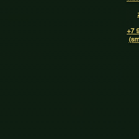
+7 
(sm